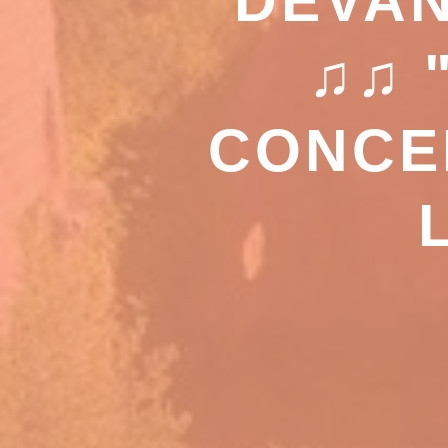
DEVAN
♫♫ 
CONCE