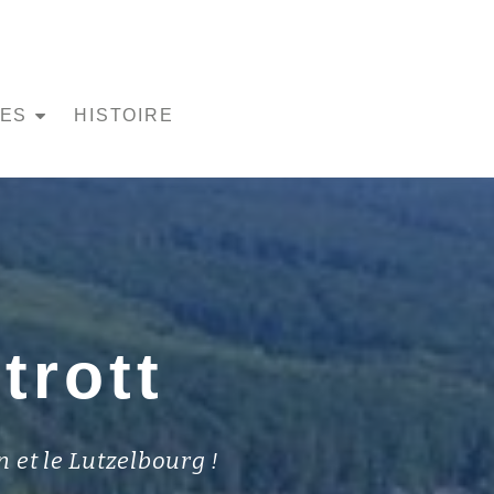
UES
HISTOIRE
trott
n et le Lutzelbourg !