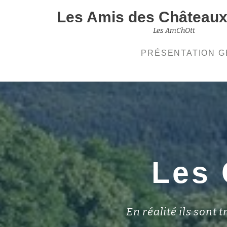
Les Amis des Châteaux 
Aller
Les AmChOtt
au
PRÉSENTATION 
contenu
Les 
En réalité ils sont 