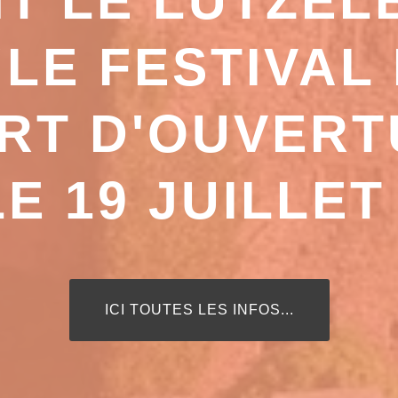
T LE LUTZE
"LE FESTIVAL 
RT D'OUVERT
LE 19 JUILLET 
LIBELLÉ DU BOUTON DE RUBAN :ICI T
ICI TOUTES LES INFOS...