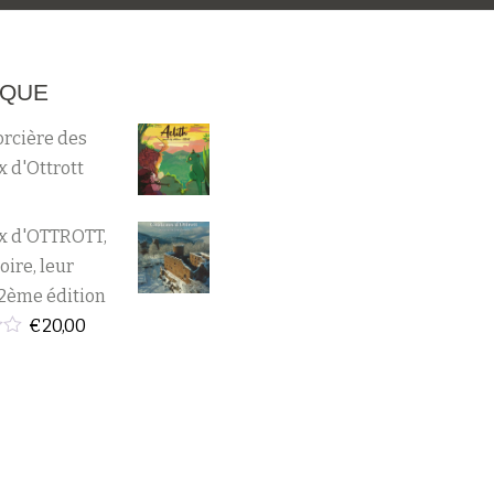
IQUE
orcière des
 d'Ottrott
x d'OTTROTT,
oire, leur
2ème édition
€
20,00