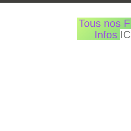
Tous nos F
Infos
IC
Menu
secondaire