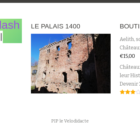
lash
LE PALAIS 1400
BOUT
I
Aelith, s
Châteaux
€
15,00
Château
leur Hist
Devenir 
Note
2.95
sur 5
PIP le Velodidacte