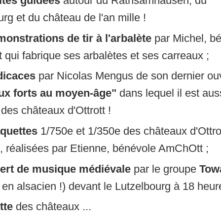
ites guidées
autour du Rathsamhausen, du
rg et du château de l'an mille !
onstrations de tir à l'arbalète
par Michel, b
qui fabrique ses arbalètes et ses carreaux ;
dicaces
par Nicolas Mengus de son dernier ou
ux forts au moyen-âge"
dans lequel il est aus
des châteaux d'Ottrott !
quettes
1/750e et 1/350e des châteaux d'Ottrot
rs, réalisées par Etienne, bénévole AmChOtt ;
ert de musique médiévale
par le groupe
Tow
t en alsacien !) devant le Lutzelbourg à 18 heur
tte
des châteaux ...