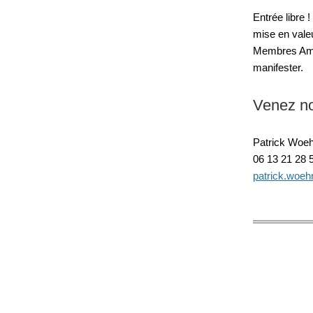
Entrée libre 
mise en valeu
Membres AmCh
manifester.
Venez no
Patrick Woeh
06 13 21 28 
patrick.woeh