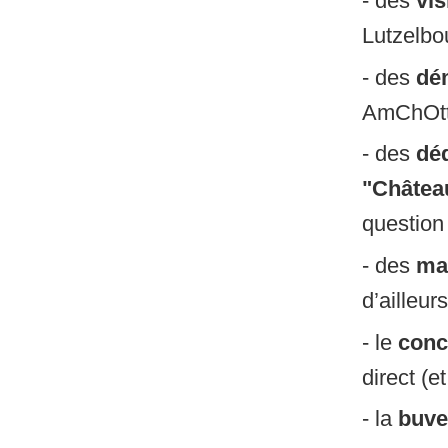
- des
vis
Lutzelbou
- des
dém
AmChOtt 
- des
dé
"Châtea
question 
- des
ma
d’ailleu
- le
conc
direct (e
- la
buve