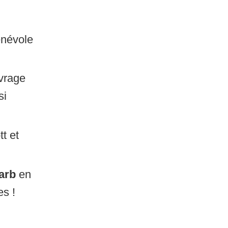
énévole
vrage
si
t et
arb
en
es !