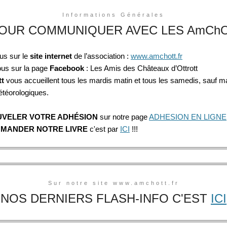
Informations Générales
OUR COMMUNIQUER AVEC LES AmChO
us sur le
site internet
de l’association :
www.amchott.fr
us sur la page
Facebook
: Les Amis des Châteaux d’Ottrott
tt
vous accueillent tous les mardis matin et tous les samedis, sauf 
étéorologiques.
VELER VOTRE ADHÉSION
sur notre page
ADHESION EN LIGNE
MANDER NOTRE LIVRE
c'est par
ICI
!!!
Sur notre site www.amchott.fr
NOS DERNIERS FLASH-INFO C'EST
ICI