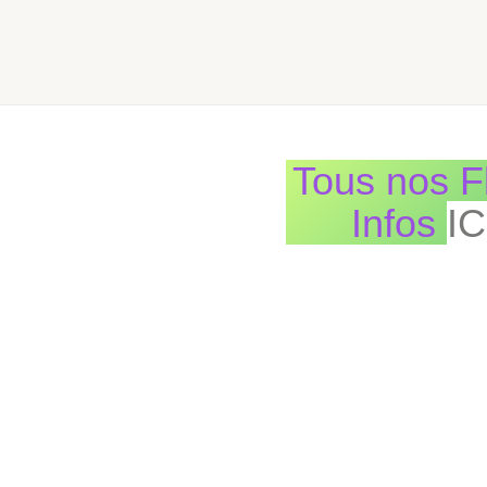
Tous nos F
Infos
IC