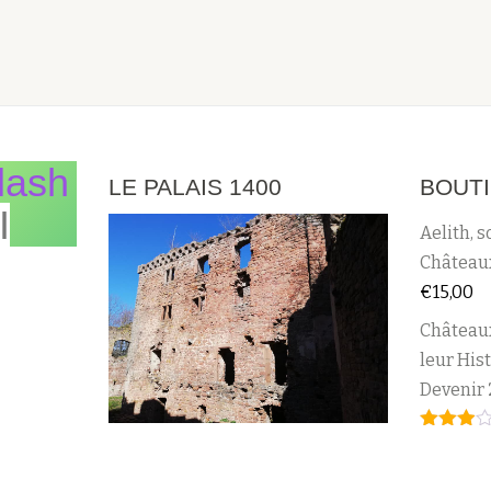
lash
LE PALAIS 1400
BOUT
I
Aelith, s
Châteaux
€
15,00
Château
leur Hist
Devenir 
Note
2.95
sur 5