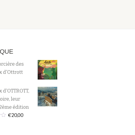
IQUE
orcière des
 d'Ottrott
x d'OTTROTT,
oire, leur
2ème édition
€
20,00