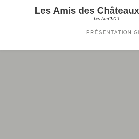
Les Amis des Châteaux 
Aller
Les AmChOtt
au
PRÉSENTATION 
contenu