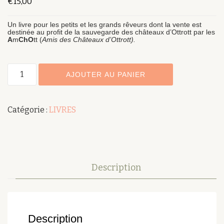
€
15,00
Un livre pour les petits et les grands rêveurs dont la vente est
destinée au profit de la sauvegarde des châteaux d’Ottrott par les
A
m
ChO
tt (
Amis des Châteaux d’Ottrott).
quantité
AJOUTER AU PANIER
de
Aelith,
Catégorie :
LIVRES
sorcière
des
Châteaux
d'Ottrott
Description
Description