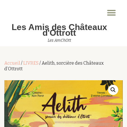
Dép
Aller
la
au
Les Amis des Châteaux
nav
contenu
d'Ottrott
Les AmChOtt
Accueil
/
LIVRES
/ Aelith, sorcière des Châteaux
d’Ottrott