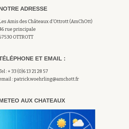
NOTRE ADRESSE
Les Amis des Châteaux d'Ottrott (AmChOtt)
46 rue principale
67530 OTTROTT
TÉLÉPHONE ET EMAIL :
Tel : + 33 (0)6 13 21 28 57
email : patrick.woehrling@amchott.fr
METEO AUX CHATEAUX