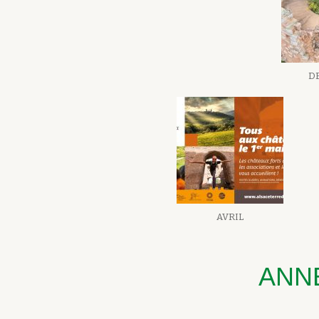
D
AVRIL
ANN