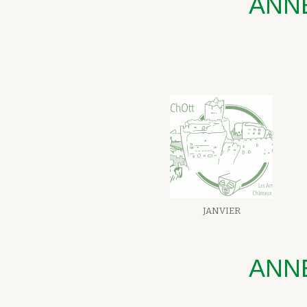
ANN
JANVIER
ANN