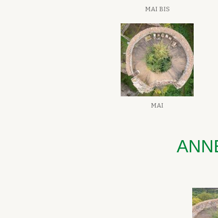
MAI BIS
MAI
ANN