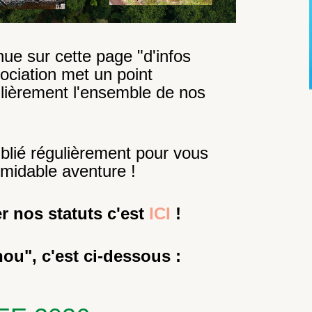
e sur cette page "d'infos
ociation met un point
ulièrement l'ensemble de nos
blié régulièrement pour vous
rmidable aventure !
r nos statuts c'est
ICI
!
hou", c'est ci-dessous :