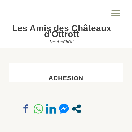
Dép
Aller
la
au
Les Amis des Châteaux
nav
contenu
d'Ottrott
Les AmChOtt
ADHÉSION