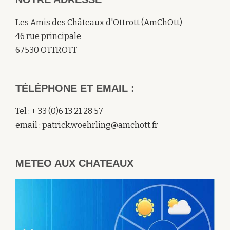
Les Amis des Châteaux d'Ottrott (AmChOtt)
46 rue principale
67530 OTTROTT
TÉLÉPHONE ET EMAIL :
Tel : + 33 (0)6 13 21 28 57
email : patrick.woehrling@amchott.fr
METEO AUX CHATEAUX