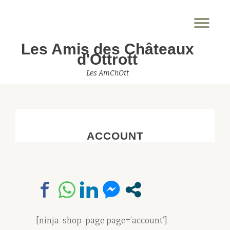
Dép
Aller
la
au
Les Amis des Châteaux
nav
contenu
d'Ottrott
Les AmChOtt
ACCOUNT
[ninja-shop-page page=’account’]