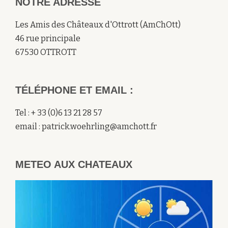
NOTRE ADRESSE
Les Amis des Châteaux d'Ottrott (AmChOtt)
46 rue principale
67530 OTTROTT
TÉLÉPHONE ET EMAIL :
Tel : + 33 (0)6 13 21 28 57
email : patrick.woehrling@amchott.fr
METEO AUX CHATEAUX