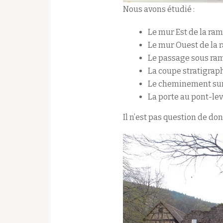
Nous avons étudié :
Le mur Est de la ra
Le mur Ouest de la
Le passage sous ra
La coupe stratigrap
Le cheminement sur
La porte au pont-lev
Il n’est pas question de do