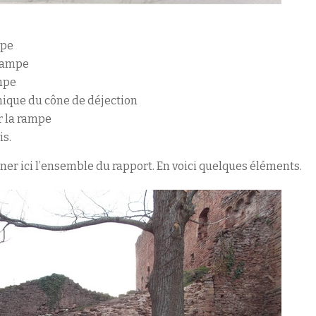
mpe
 rampe
mpe
hique du cône de déjection
 la rampe
is.
nner ici l’ensemble du rapport. En voici quelques éléments.