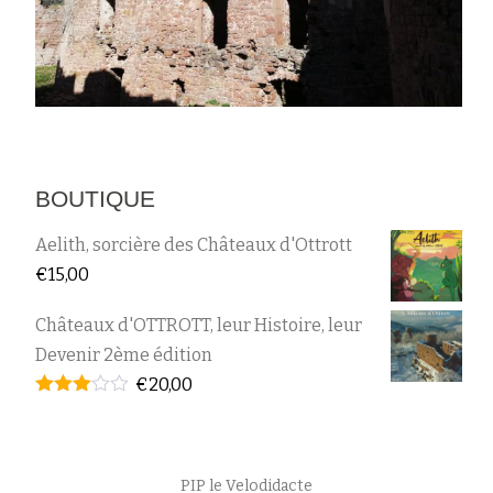
BOUTIQUE
Aelith, sorcière des Châteaux d'Ottrott
€
15,00
Châteaux d'OTTROTT, leur Histoire, leur
Devenir 2ème édition
€
20,00
Note
2.95
sur 5
Menu
PIP le Velodidacte