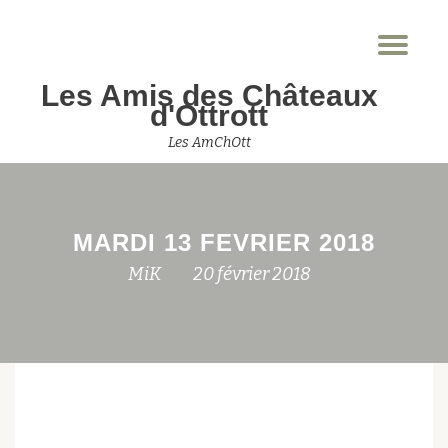
Dép
Aller
la
au
Les Amis des Châteaux
nav
contenu
d'Ottrott
Les AmChOtt
MARDI 13 FEVRIER 2018
MiK
20 février 2018