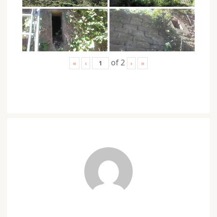
of
2
«
‹
›
»