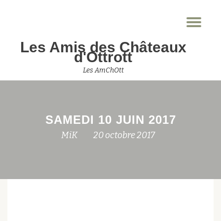
Dép
Aller
la
au
Les Amis des Châteaux
nav
contenu
d'Ottrott
Les AmChOtt
SAMEDI 10 JUIN 2017
MiK
20 octobre 2017