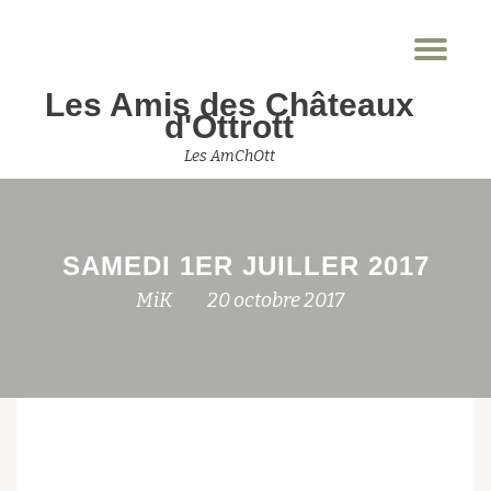
Dép
Aller
la
au
Les Amis des Châteaux
nav
contenu
d'Ottrott
Les AmChOtt
SAMEDI 1ER JUILLER 2017
MiK
20 octobre 2017