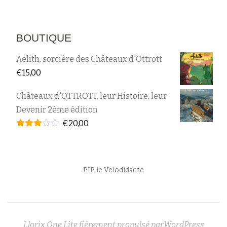
BOUTIQUE
Aelith, sorcière des Châteaux d'Ottrott
€
15,00
Châteaux d'OTTROTT, leur Histoire, leur
Devenir 2ème édition
€
20,00
Note
2.95
sur 5
Menu
PIP le Velodidacte
secondaire
Llorix One Lite
fièrement propulsé par
WordPress