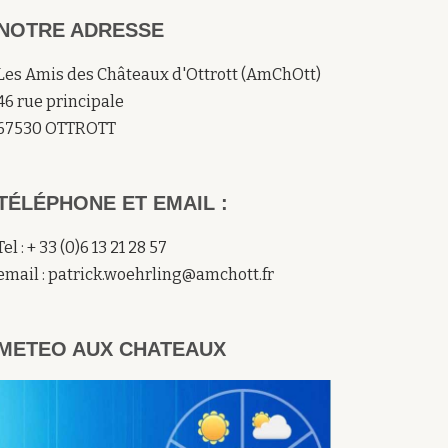
NOTRE ADRESSE
Les Amis des Châteaux d'Ottrott (AmChOtt)
46 rue principale
67530 OTTROTT
TÉLÉPHONE ET EMAIL :
Tel : + 33 (0)6 13 21 28 57
email : patrick.woehrling@amchott.fr
METEO AUX CHATEAUX