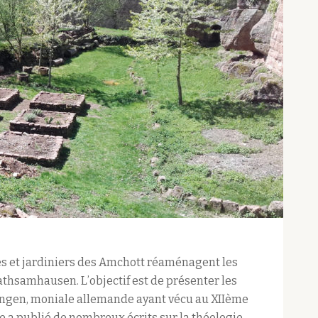
res et jardiniers des Amchott réaménagent les
thsamhausen. L’objectif est de présenter les
ingen, moniale allemande ayant vécu au XIIème
le a publié de nombreux écrits sur la théologie,