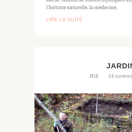
l’histoire naturelle, la médecine,
LES
LIRE LA SUITE
JARDINS
MÉDIÉVAUX
DU
RATHSAMHAUSEN
SELON
JARDI
HILDEGARDE
DE
MiK
26 novem
BINGEN