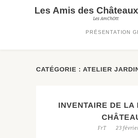
Les Amis des Châteaux 
Aller
Les AmChOtt
au
PRÉSENTATION 
contenu
CATÉGORIE :
ATELIER JARDI
INVENTAIRE DE LA
CHÂTEA
FrT
23 févri