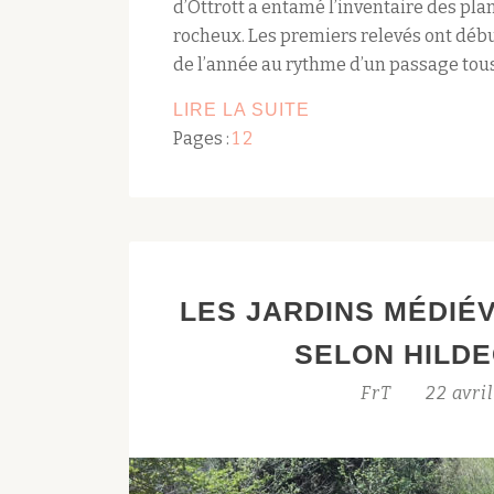
d’Ottrott a entamé l’inventaire des pl
rocheux. Les premiers relevés ont début
de l’année au rythme d’un passage tous
INVENTAIRE
LIRE LA SUITE
Pages :
1
2
DE
LA
FLORE
VASCULAIRE
DES
CHÂTEAUX
LES JARDINS MÉDI
D’OTTROTT
SELON HILD
FrT
22 avri