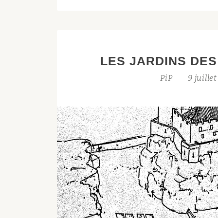
LES JARDINS DE
PiP
9 juille