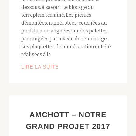
dessous, à savoir : Le blocage du
terreplein terminé, Les pierres
démontées, numérotées, couchées au
pied du mur, alignées sur des palettes
par rangées par niveau de remontage.
Les plaquettes de numérotation ont été
réalisées à la
ANNÉE
LIRE LA SUITE
2019
:
ACTIVITÉ
SUR
LE
AMCHOTT – NOTRE
CHANTIER
DE
GRAND PROJET 2017
LA