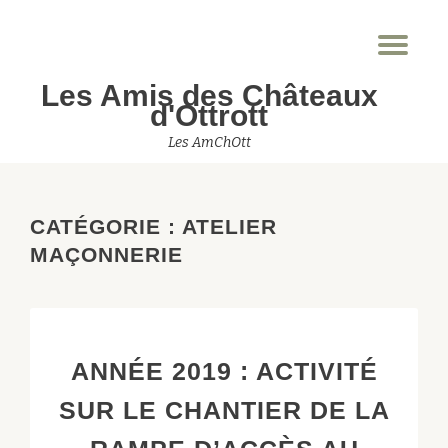
Dép
Aller
la
au
Les Amis des Châteaux
nav
contenu
d'Ottrott
Les AmChOtt
CATÉGORIE :
ATELIER
MAÇONNERIE
ANNÉE 2019 : ACTIVITÉ
SUR LE CHANTIER DE LA