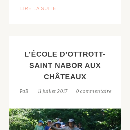
1ER
LIRE LA SUITE
MAI
2018
:
5E
JOURNÉE
L’ÉCOLE D’OTTROTT-
DES
CHÂTEAUX
SAINT NABOR AUX
FORTS
CHÂTEAUX
ALSACIENS
PaB
11 juillet 2017
0 commentaire