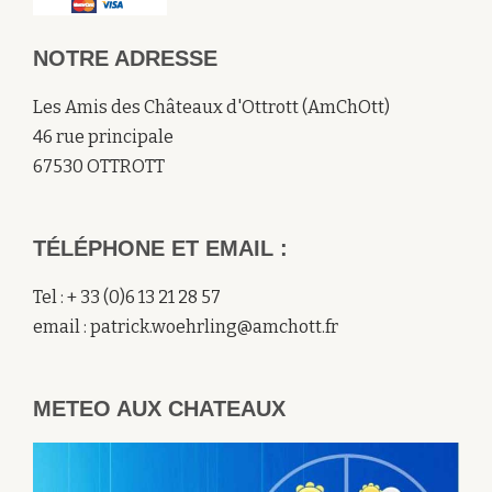
NOTRE ADRESSE
Les Amis des Châteaux d'Ottrott (AmChOtt)
46 rue principale
67530 OTTROTT
TÉLÉPHONE ET EMAIL :
Tel : + 33 (0)6 13 21 28 57
email : patrick.woehrling@amchott.fr
METEO AUX CHATEAUX