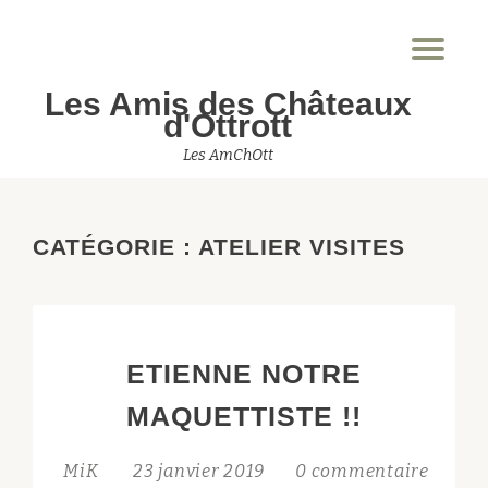
Dép
Aller
la
au
Les Amis des Châteaux
nav
contenu
d'Ottrott
Les AmChOtt
CATÉGORIE :
ATELIER VISITES
ETIENNE NOTRE
MAQUETTISTE !!
MiK
23 janvier 2019
0 commentaire