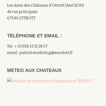
Les Amis des Châteaux d'Ottrott (AmChOtt)
46 rue principale
67530 OTTROTT
TÉLÉPHONE ET EMAIL :
Tel : + 33 (0)6 13 21 28 57
email : patrick.woehrling@amchott.fr
METEO AUX CHATEAUX