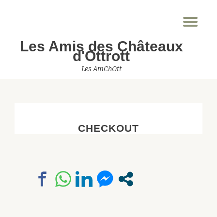
Dép
Aller
la
au
Les Amis des Châteaux
nav
contenu
d'Ottrott
Les AmChOtt
CHECKOUT