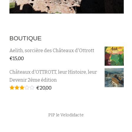
BOUTIQUE
Aelith, sorcière des Châteaux d'Ottrott
€
15,00
Châteaux d'OTTROTT, leur Histoire, leur
Devenir 2ème édition
€
20,00
Note
2.95
sur 5
Menu
PIP le Velodidacte
secondaire