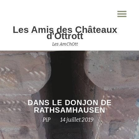
Dép
Aller
la
au
Les Amis des Châteaux
nav
contenu
d'Ottrott
Les AmChOtt
DANS LE DONJON DE
RATHSAMHAUSEN
PiP
14 juillet 2019