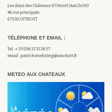
Les Amis des Châteaux d'Ottrott (AmChOtt)
46 rue principale
67530 OTTROTT
TÉLÉPHONE ET EMAIL :
Tel : + 33 (0)6 13 21 28 57
email : patrick.woehrling@amchott.fr
METEO AUX CHATEAUX