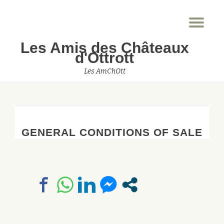
Dép
Aller
la
au
Les Amis des Châteaux
nav
contenu
d'Ottrott
Les AmChOtt
GENERAL CONDITIONS OF SALE