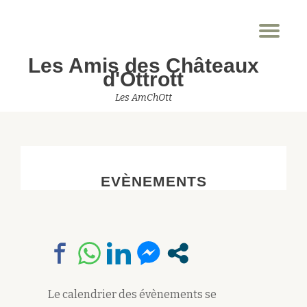
Dép
Aller
la
au
Les Amis des Châteaux
nav
contenu
d'Ottrott
Les AmChOtt
EVÈNEMENTS
Le calendrier des évènements se