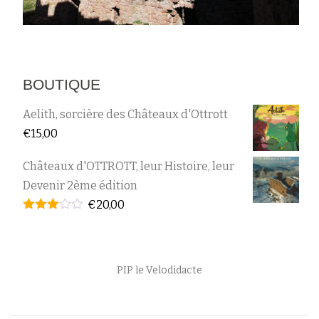
BOUTIQUE
Aelith, sorcière des Châteaux d'Ottrott
€
15,00
Châteaux d'OTTROTT, leur Histoire, leur
Devenir 2ème édition
€
20,00
Note
2.95
sur 5
Menu
PIP le Velodidacte
secondaire