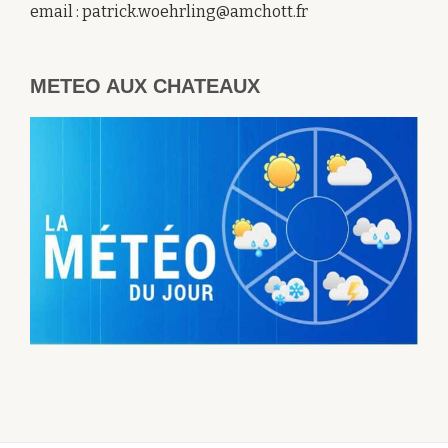
email : patrick.woehrling@amchott.fr
METEO AUX CHATEAUX