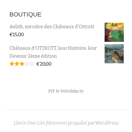
BOUTIQUE
Aelith, sorcière des Châteaux d'Ottrott
€
15,00
Châteaux d'OTTROTT, leur Histoire, leur
Devenir 2ème édition
€
20,00
Note
2.95
sur 5
Menu
PIP le Velodidacte
secondaire
Llorix One Lite
fièrement propulsé par
WordPress