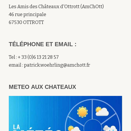
Les Amis des Châteaux d'Ottrott (AmChOtt)
46 rue principale
67530 OTTROTT
TÉLÉPHONE ET EMAIL :
Tel : + 33 (0)6 13 21 28 57
email : patrick.woehrling@amchott.fr
METEO AUX CHATEAUX