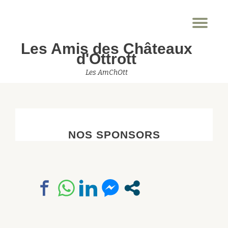
Dép
Aller
la
au
Les Amis des Châteaux
nav
contenu
d'Ottrott
Les AmChOtt
NOS SPONSORS