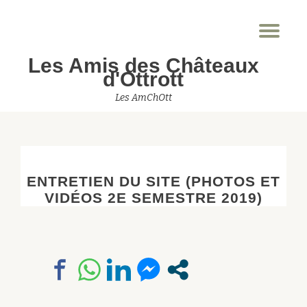
Dép
Aller
la
au
Les Amis des Châteaux
nav
contenu
d'Ottrott
Les AmChOtt
ENTRETIEN DU SITE (PHOTOS ET
VIDÉOS 2E SEMESTRE 2019)