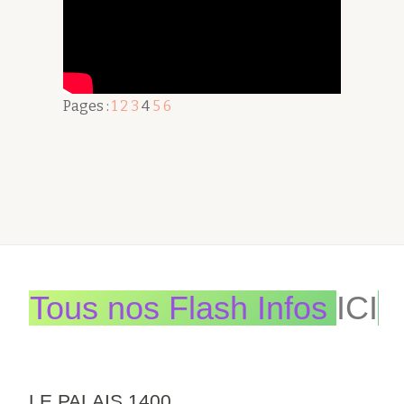
Pages :
1
2
3
4
5
6
Tous nos Flash Infos
ICI
LE PALAIS 1400